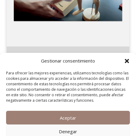
Gestionar consentimiento
Legal
Aviso Legal
Para ofrecer las mejores experiencias, utilizamos tecnologías como las
Política de privacidad
cookies para almacenar y/o acceder a la información del dispositivo. El
consentimiento de estas tecnologías nos permitirá procesar datos
Política de cookies
como el comportamiento de navegación o las identificaciones únicas
Formas de pago y devoluciones
en este sitio. No consentir o retirar el consentimiento, puede afectar
negativamente a ciertas características y funciones.
Nº REGISTRO SANITARIO: c-36-001740
Aceptar
Denegar