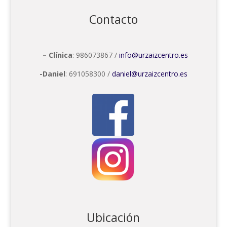
Contacto
– Clínica
: 986073867 /
info@urzaizcentro.es
-Daniel
: 691058300 /
daniel@urzaizcentro.es
Ubicación